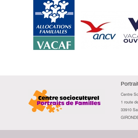
Portrai
Centre So
1 route d
33910 Sai
GIROND