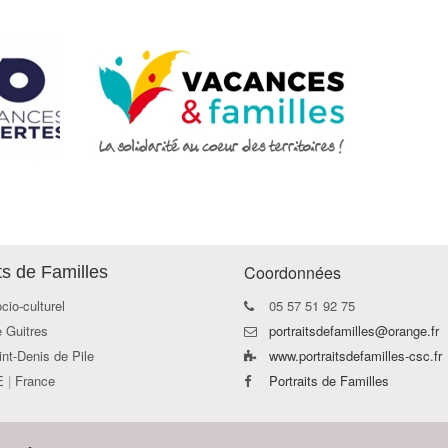
Coordonnées
ts de Familles
cio-culturel
05 57 51 92 75
e Guitres
portraitsdefamilles@orange.fr
nt-Denis de Pile
www.portraitsdefamilles-csc.fr
E
|
France
Portraits de Familles